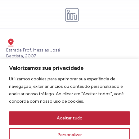
Estrada Prof. Messias José
Baptista, 2007
Itaperu, Piracibaba - SP - CEP:
Valorizamos sua privacidade
13432-700
lbdsbrasil@lallemand.com
Utilizamos cookies para aprimorar sua experiência de
(19) 3436-6600
navegação, exibir anúncios ou conteúdo personalizado e
analisar nosso tráfego. Ao clicar em “Aceitar todos”, você
concorda com nosso uso de cookies.
Aceitar tudo
AVISOS LEGAIS E TERMOS DE USO
POLÍTICA DE COOKIES E PRIVACIDADE
Personalizar