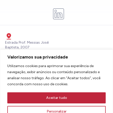
Estrada Prof. Messias José
Baptista, 2007
Itaperu, Piracibaba - SP - CEP:
Valorizamos sua privacidade
13432-700
lbdsbrasil@lallemand.com
Utilizamos cookies para aprimorar sua experiência de
(19) 3436-6600
navegação, exibir anúncios ou conteúdo personalizado e
analisar nosso tráfego. Ao clicar em “Aceitar todos”, você
concorda com nosso uso de cookies.
Aceitar tudo
AVISOS LEGAIS E TERMOS DE USO
POLÍTICA DE COOKIES E PRIVACIDADE
Personalizar