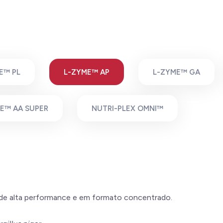
E™ PL
L-ZYME™ AP
L-ZYME™ GA
E™ AA SUPER
NUTRI-PLEX OMNI™
 de alta performance e em formato concentrado.