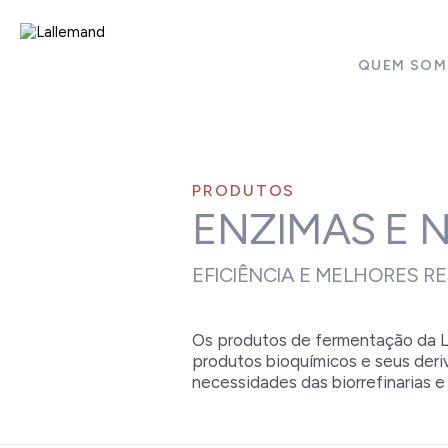
QUEM SO
INOVAÇÃO PARA AS
NECESSIDADES DAS
PRODUTOS
ENZIMAS E 
BIORREFINARIAS.
EFICIÊNCIA E MELHORES R
Os produtos de fermentação da La
produtos bioquímicos e seus deriv
necessidades das biorrefinarias e