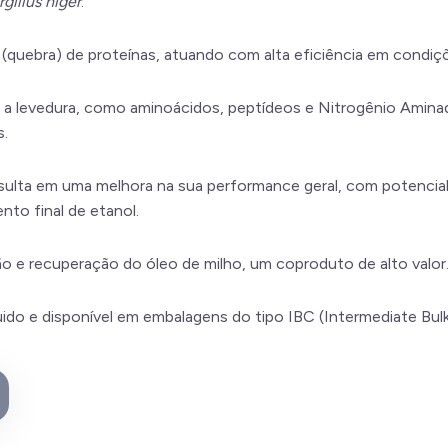
gillus niger
.
se (quebra) de proteínas, atuando com alta eficiência em condiç
a a levedura, como aminoácidos, peptídeos e Nitrogênio Aminado
s.
esulta em uma melhora na sua performance geral, com potenci
to final de etanol.
ão e recuperação do óleo de milho, um coproduto de alto valor
uido e disponível em embalagens do tipo IBC (Intermediate Bulk