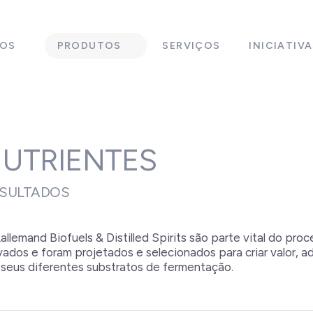
MOS
PRODUTOS
SERVIÇOS
INICIATIV
NUTRIENTES
ESULTADOS
llemand Biofuels & Distilled Spirits são parte vital do proc
ados e foram projetados e selecionados para criar valor, ad
 seus diferentes substratos de fermentação.