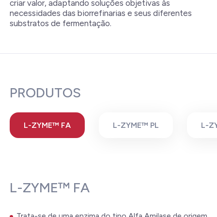
criar valor, adaptando soluções objetivas às
necessidades das biorrefinarias e seus diferentes
substratos de fermentação.
PRODUTOS
L-ZYME™ FA
L-ZYME™ PL
L-Z
L-ZYME™ FA
Trata-se de uma enzima do tipo Alfa Amilase de origem