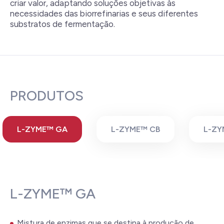
criar valor, adaptando soluções objetivas às
necessidades das biorrefinarias e seus diferentes
substratos de fermentação.
PRODUTOS
L-ZYME™ GA
L-ZYME™ CB
L-ZY
L-ZYME™ GA
Mistura de enzimas que se destina à produção de