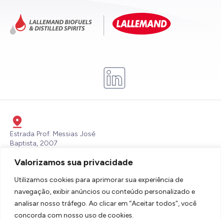
Estrada Prof. Messias José
Baptista, 2007
Itaperu, Piracibaba - SP - CEP:
Valorizamos sua privacidade
13432-700
lbdsbrasil@lallemand.com
Utilizamos cookies para aprimorar sua experiência de
(19) 3436-6600
navegação, exibir anúncios ou conteúdo personalizado e
analisar nosso tráfego. Ao clicar em “Aceitar todos”, você
concorda com nosso uso de cookies.