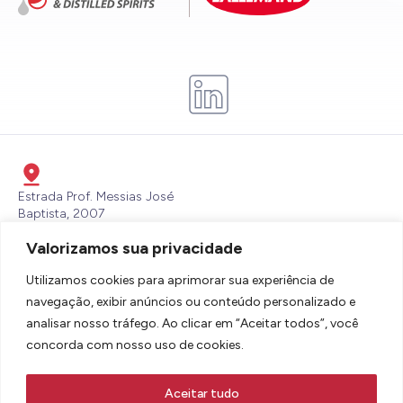
Estrada Prof. Messias José
Baptista, 2007
Itaperu, Piracibaba - SP - CEP:
Valorizamos sua privacidade
13432-700
lbdsbrasil@lallemand.com
Utilizamos cookies para aprimorar sua experiência de
(19) 3436-6600
navegação, exibir anúncios ou conteúdo personalizado e
analisar nosso tráfego. Ao clicar em “Aceitar todos”, você
concorda com nosso uso de cookies.
Aceitar tudo