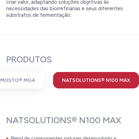
criar valor, adaptando soluções objetivas às
necessidades das biorrefinarias e seus diferentes
substratos de fermentação.
PRODUTOS
EMOSTO® MG4
NATSOLUTIONS® N100 MAX
NATSOLUTIONS® N100 MAX
Blend de componentes naturais desenvolvido e