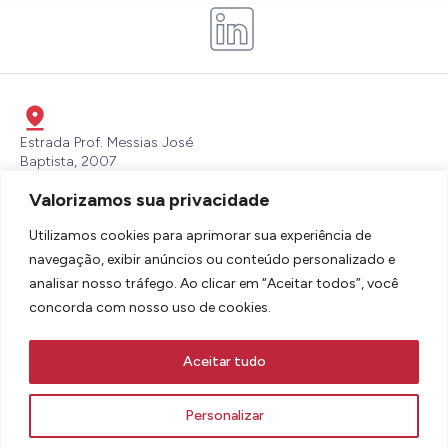
Estrada Prof. Messias José
Baptista, 2007
Itaperu, Piracibaba - SP - CEP:
Valorizamos sua privacidade
13432-700
lbdsbrasil@lallemand.com
Utilizamos cookies para aprimorar sua experiência de
(19) 3436-6600
navegação, exibir anúncios ou conteúdo personalizado e
analisar nosso tráfego. Ao clicar em “Aceitar todos”, você
concorda com nosso uso de cookies.
Aceitar tudo
AVISOS LEGAIS E TERMOS DE USO
POLÍTICA DE COOKIES E PRIVACIDADE
Personalizar