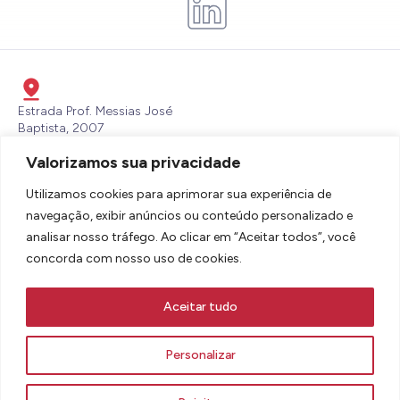
Estrada Prof. Messias José
Baptista, 2007
Itaperu, Piracibaba - SP - CEP:
Valorizamos sua privacidade
13432-700
lbdsbrasil@lallemand.com
Utilizamos cookies para aprimorar sua experiência de
(19) 3436-6600
navegação, exibir anúncios ou conteúdo personalizado e
analisar nosso tráfego. Ao clicar em “Aceitar todos”, você
concorda com nosso uso de cookies.
Aceitar tudo
AVISOS LEGAIS E TERMOS DE USO
POLÍTICA DE COOKIES E PRIVACIDADE
Personalizar
2026 - TODOS OS DIREITOS RESERVADOS