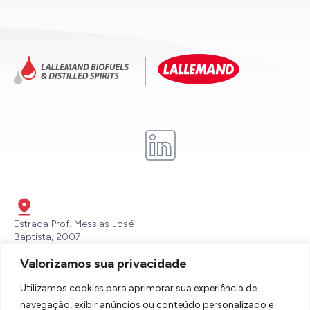
Estrada Prof. Messias José
Baptista, 2007
Itaperu, Piracibaba - SP - CEP:
Valorizamos sua privacidade
13432-700
lbdsbrasil@lallemand.com
Utilizamos cookies para aprimorar sua experiência de
(19) 3436-6600
navegação, exibir anúncios ou conteúdo personalizado e